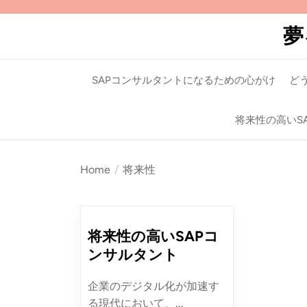
Skip
to
夢
the
content
SAPコンサルタントになるための心がけ
ど
将来性の高いS
Home
将来性
将来性の高いSAPコ
ンサルタント
企業のデジタル化が加速す
る現代において、...